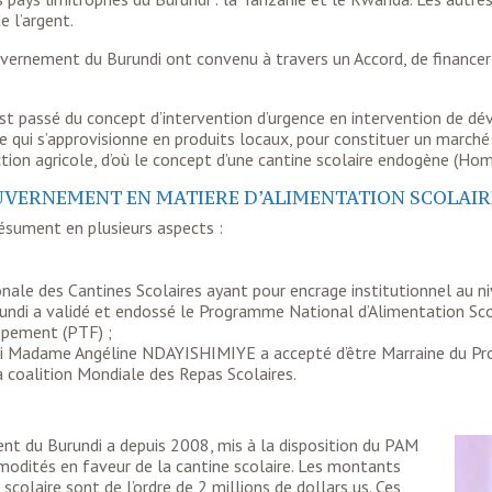
e l’argent.
ouvernement du Burundi ont convenu à travers un Accord, de financer
 est passé du concept d’intervention d’urgence en intervention de
re qui s’approvisionne en produits locaux, pour constituer un marc
tion agricole, d’où le concept d’une cantine scolaire endogène (H
OUVERNEMENT EN MATIERE D’ALIMENTATION SCOLAIR
ésument en plusieurs aspects :
onale des Cantines Scolaires ayant pour encrage institutionnel au n
i a validé et endossé le Programme National d’Alimentation Scolai
ppement (PTF) ;
i Madame Angéline NDAYISHIMIYE a accepté d’être Marraine du Pro
a coalition Mondiale des Repas Scolaires.
nt du Burundi a depuis 2008, mis à la disposition du PAM
modités en faveur de la cantine scolaire. Les montants
colaire sont de l’ordre de 2 millions de dollars us. Ces