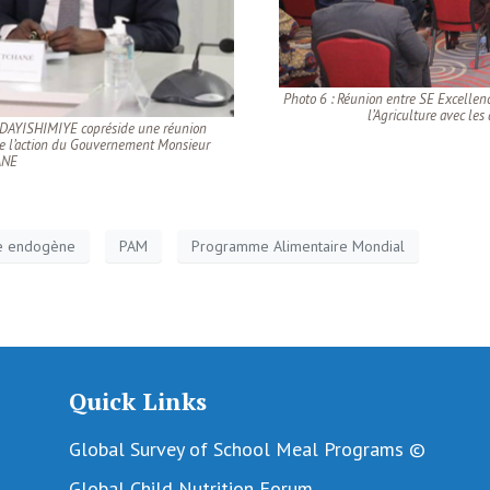
Photo 6 : Réunion entre SE Excellenc
l’Agriculture avec les 
NDAYISHIMIYE copréside une réunion
 de l’action du Gouvernement Monsieur
ANE
re endogène
PAM
Programme Alimentaire Mondial
Quick Links
Global Survey of School Meal Programs ©
Global Child Nutrition Forum