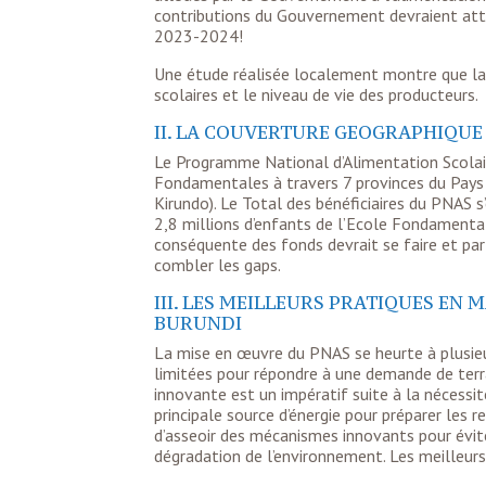
contributions du Gouvernement devraient attei
2023-2024!
Une étude réalisée localement montre que la c
scolaires et le niveau de vie des producteurs.
II. LA COUVERTURE GEOGRAPHIQUE
Le Programme National d’Alimentation Scolair
Fondamentales à travers 7 provinces du Pays 
Kirundo). Le Total des bénéficiaires du PNAS s
2,8 millions d’enfants de l’Ecole Fondamentale
conséquente des fonds devrait se faire et p
combler les gaps.
III. LES MEILLEURS PRATIQUES EN
BURUNDI
La mise en œuvre du PNAS se heurte à plusieu
limitées pour répondre à une demande de terra
innovante est un impératif suite à la nécessi
principale source d’énergie pour préparer les r
d’asseoir des mécanismes innovants pour évite
dégradation de l’environnement. Les meilleur